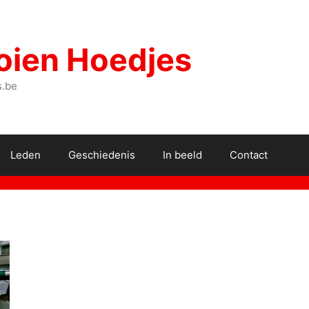
oien Hoedjes
s.be
Leden
Geschiedenis
In beeld
Contact