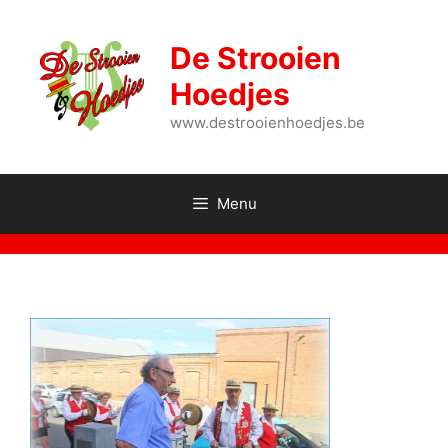
Spring
naar
De Strooien
de
inhoud
Hoedjes
www.destrooienhoedjes.be
Menu