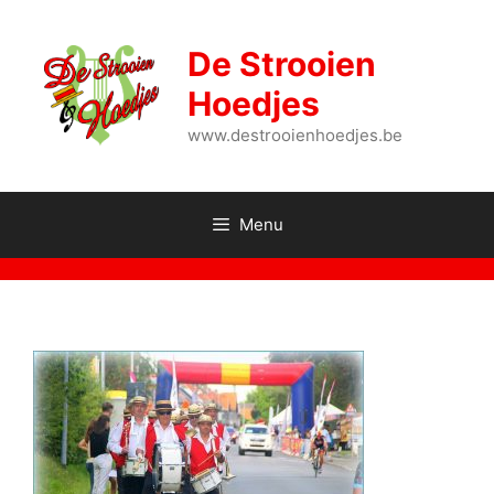
Spring
naar
De Strooien
de
inhoud
Hoedjes
www.destrooienhoedjes.be
Menu